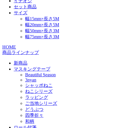
イチオシ
セット商品
サイズ
幅15mm×長さ5M
幅20mm×長さ5M
幅50mm×長さ3M
幅75mm×長さ3M
HOME
商品ラインナップ
新商品
マスキングテープ
Beautiful Season
3nyan
シャッポねこ
ねこシリーズ
ラッピング
ご当地シリーズ
どうぶつ
四季折々
和柄
ロール付箋