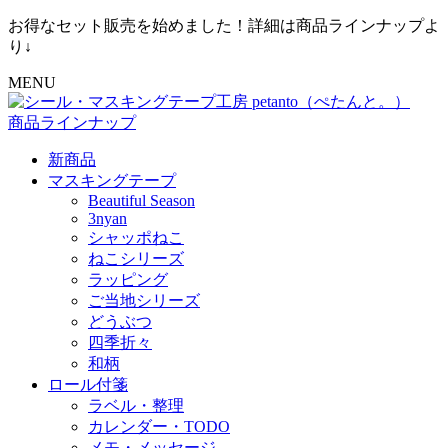
お得なセット販売を始めました！詳細は商品ラインナップよ
り↓
MENU
商品ラインナップ
新商品
マスキングテープ
Beautiful Season
3nyan
シャッポねこ
ねこシリーズ
ラッピング
ご当地シリーズ
どうぶつ
四季折々
和柄
ロール付箋
ラベル・整理
カレンダー・TODO
メモ・メッセージ