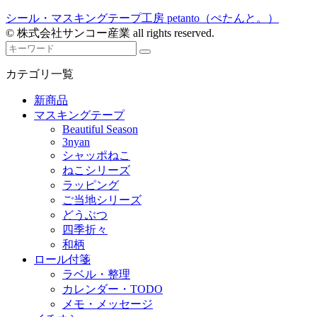
シール・マスキングテープ工房 petanto（ぺたんと。）
© 株式会社サンコー産業 all rights reserved.
カテゴリ一覧
新商品
マスキングテープ
Beautiful Season
3nyan
シャッポねこ
ねこシリーズ
ラッピング
ご当地シリーズ
どうぶつ
四季折々
和柄
ロール付箋
ラベル・整理
カレンダー・TODO
メモ・メッセージ