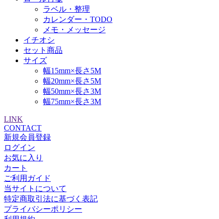
ラベル・整理
カレンダー・TODO
メモ・メッセージ
イチオシ
セット商品
サイズ
幅15mm×長さ5M
幅20mm×長さ5M
幅50mm×長さ3M
幅75mm×長さ3M
LINK
CONTACT
新規会員登録
ログイン
お気に入り
カート
ご利用ガイド
当サイトについて
特定商取引法に基づく表記
プライバシーポリシー