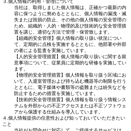
３.個人情報の利用・管理について
当社は、取得しました個人情報は、正確かつ最新の内
容に保つように努めるとともに、個人情報の漏洩・滅
失または毀損の防止、その他の個人情報の安全管理の
ため、組織的・人的・物理的及び技術的な安全管理措
置を講じ、適切な方法で管理・保管致します。
【組織的安全管理】個人情報の取り扱い状況につい
て、定期的に点検を実施するとともに、他部署や外部
の者による監査を実施しています。
【人的安全管理措置】個人情報の取り扱いに関する留
意事項について、従業員に定期的な研修を実施してい
ます。
【物理的安全管理措置】個人情報を取り扱う区域にお
いて、入退室管理および持ち込む機器等の制限を行う
とともに、電子媒体や書類等の盗難または紛失などを
防止するための措置を実施しています。
【技術的安全管理措置】個人情報を取り扱う情報シス
テムを外部からの不正アクセスまたは不正ソフトウェ
アから保護する仕組みを導入しています。
４.個人情報提供の任意性および知っておいていただきたい
こと
当社がお問合せに対応して、ご提供するサービスは、